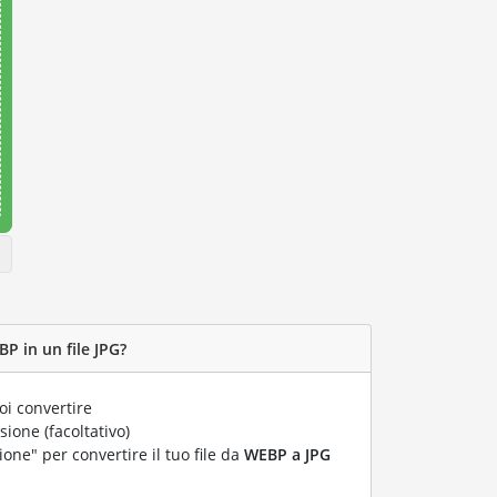
P in un file JPG?
i convertire
ione (facoltativo)
ione" per convertire il tuo file da
WEBP a JPG