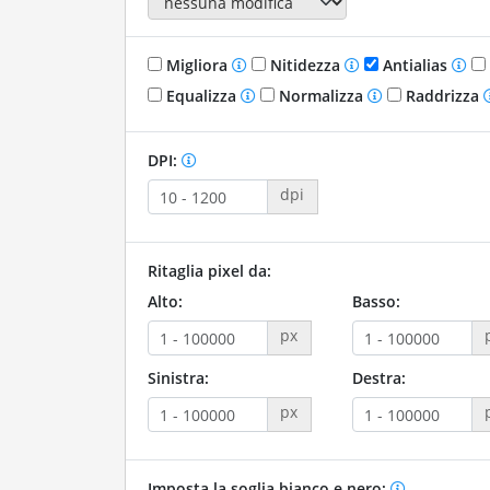
Migliora
Nitidezza
Antialias
Equalizza
Normalizza
Raddrizza
DPI:
dpi
Ritaglia pixel da:
Alto:
Basso:
px
Sinistra:
Destra:
px
Imposta la soglia bianco e nero: