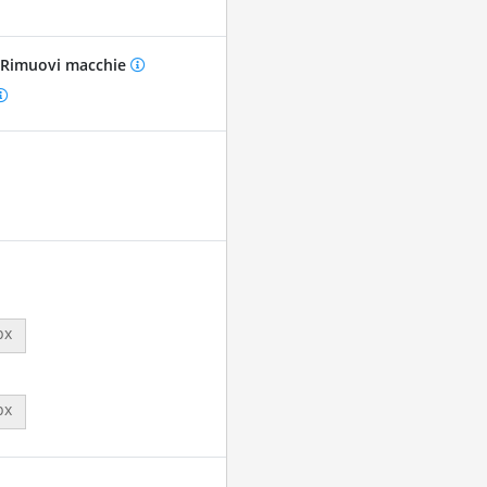
Rimuovi macchie
px
px