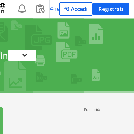
Accedi
Registrati
16
IT
in
...
Pubblicità