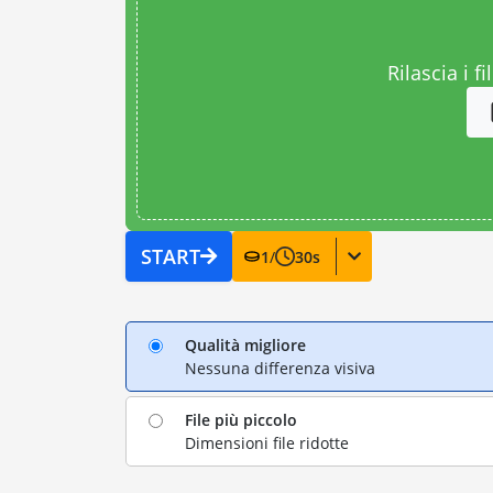
Rilascia i fi
START
1
/
30
s
Qualità migliore
Nessuna differenza visiva
File più piccolo
Dimensioni file ridotte