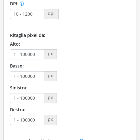
DPI:
dpi
Ritaglia pixel da:
Alto:
px
Basso:
px
Sinistra:
px
Destra:
px