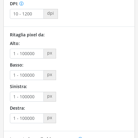
DPI:
dpi
Ritaglia pixel da:
Alto:
px
Basso:
px
Sinistra:
px
Destra:
px