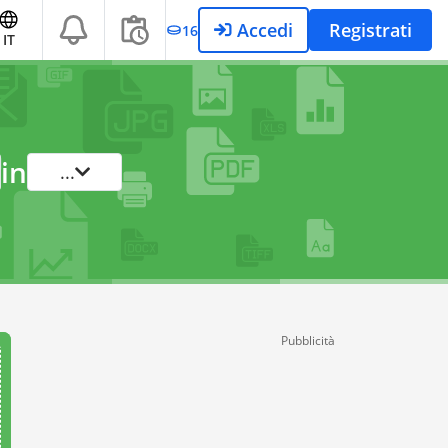
Accedi
Registrati
16
IT
in
...
Pubblicità