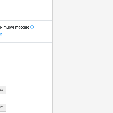
Rimuovi macchie
px
px