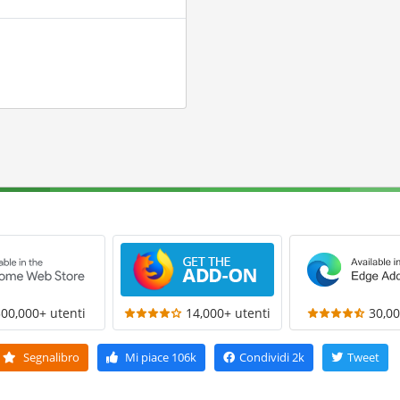
300,000+ utenti
14,000+ utenti
30,00
Segnalibro
Mi piace
106k
Condividi
2k
Tweet