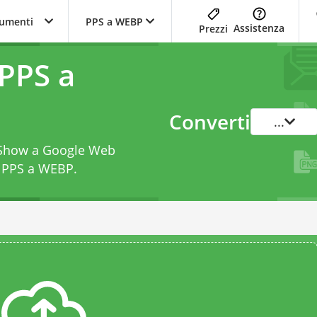
trumenti
PPS a WEBP
Assistenza
Prezzi
 PPS a
Converti
...
e Show a Google Web
a PPS a WEBP
.