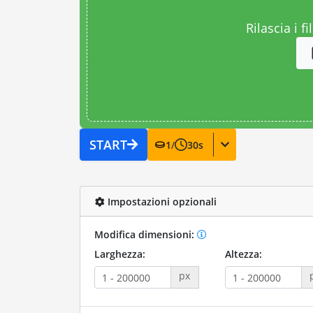
Rilascia i fi
START
1
/
30
s
Impostazioni opzionali
Modifica dimensioni:
Larghezza:
Altezza:
px