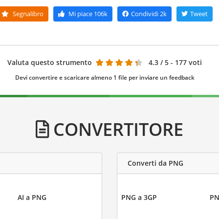
Segnalibro
Mi piace
106k
Condividi
2k
Tweet
Valuta questo strumento
4.3
/ 5 - 177 voti
Devi convertire e scaricare almeno 1 file per inviare un feedback
CONVERTITORE
Converti da PNG
AI a PNG
PNG a 3GP
PN