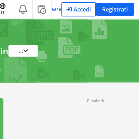
Accedi
Registrati
16
IT
in
...
Pubblicità