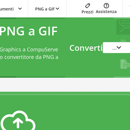
trumenti
PNG a GIF
Assistenza
Prezzi
 PNG a GIF
Converti
...
rk Graphics a CompuServe
to
convertitore da PNG a