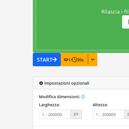
Rilascia i fi
START
1
/
30
s
Impostazioni opzionali
Modifica dimensioni:
Larghezza:
Altezza:
px