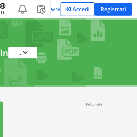
Accedi
Registrati
16
IT
in
...
Pubblicità