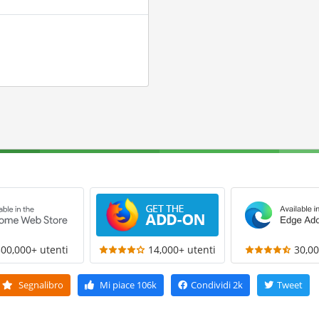
300,000+ utenti
14,000+ utenti
30,00
Segnalibro
Mi piace
106k
Condividi
2k
Tweet