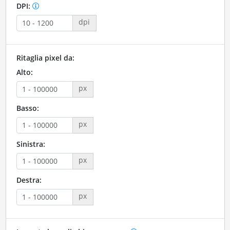
DPI:
dpi
Ritaglia pixel da:
Alto:
px
Basso:
px
Sinistra:
px
Destra:
px