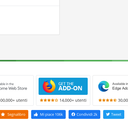
300,000+ utenti
14,000+ utenti
30,00
Segnalibro
Mi piace
106k
Condividi
2k
Tweet