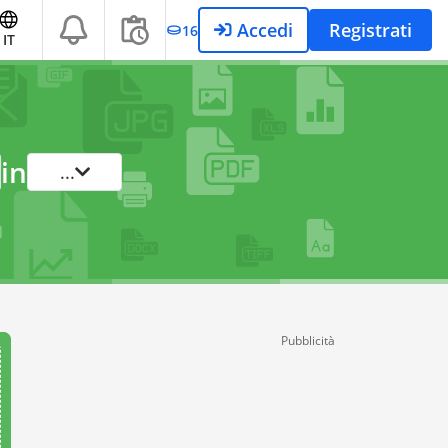
Accedi
Registrati
16
IT
in
...
Pubblicità