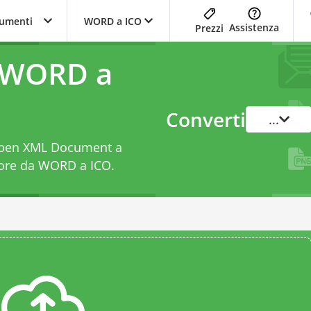
trumenti
WORD a ICO
Assistenza
Prezzi
a WORD a
Converti
...
 Open XML Document a
tore da WORD a ICO
.