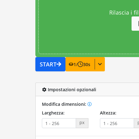
Rilascia i fi
START
1
/
30
s
Impostazioni opzionali
Modifica dimensioni:
Larghezza:
Altezza:
px