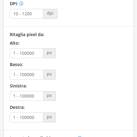
DPI:
dpi
Ritaglia pixel da:
Alto:
px
Basso:
px
Sinistra:
px
Destra:
px