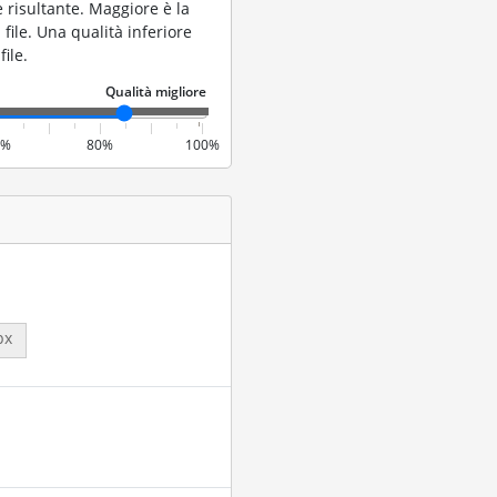
 risultante. Maggiore è la
file. Una qualità inferiore
ile.
0%
80%
100%
px