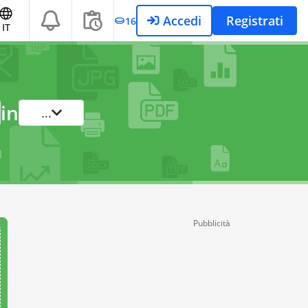
Accedi
Registrati
16
IT
in
...
Pubblicità