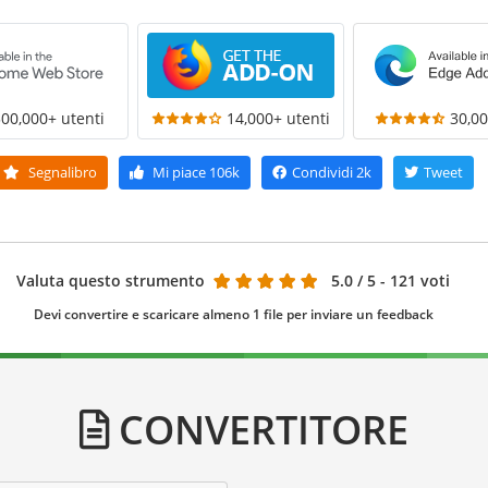
300,000+ utenti
14,000+ utenti
30,00
Segnalibro
Mi piace
106k
Condividi
2k
Tweet
Valuta questo strumento
5.0
/ 5 - 121 voti
Devi convertire e scaricare almeno 1 file per inviare un feedback
CONVERTITORE