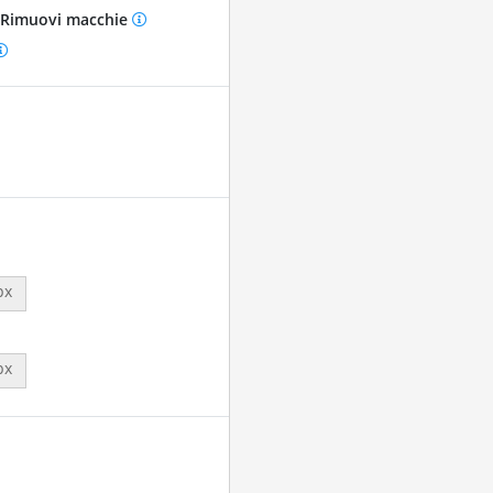
Rimuovi macchie
px
px