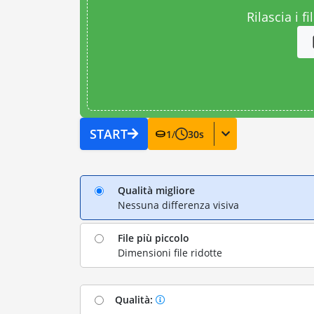
Rilascia i fi
START
1
/
30
s
Qualità migliore
Nessuna differenza visiva
File più piccolo
Dimensioni file ridotte
Qualità: