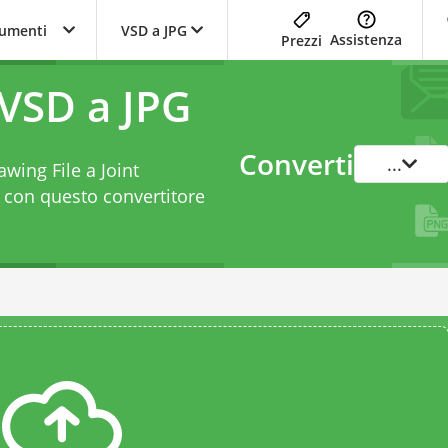
trumenti
VSD a JPG
Assistenza
Prezzi
 VSD a JPG
Converti
...
awing File a Joint
t con questo
convertitore