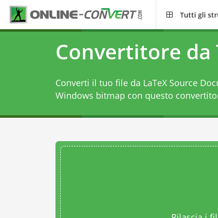
Tutti gli s
Convertitore da
Converti il tuo file da LaTeX Source Do
Windows bitmap con questo
convertit
Rilascia i fi