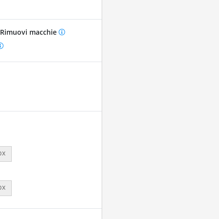
Rimuovi macchie
px
px