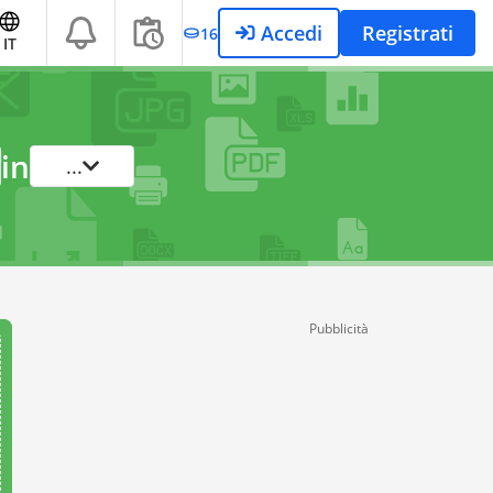
Accedi
Registrati
16
IT
in
...
Pubblicità