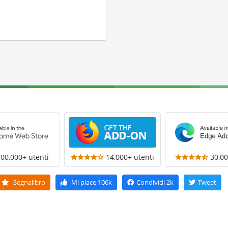
300,000+ utenti
14,000+ utenti
30,00
Segnalibro
Mi piace
106k
Condividi
2k
Tweet