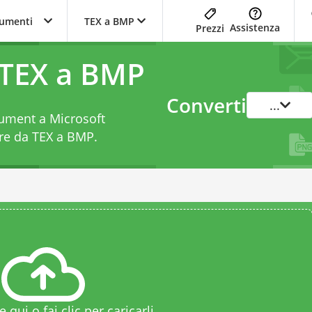
trumenti
TEX a BMP
Assistenza
Prezzi
 TEX a BMP
Converti
...
cument a Microsoft
ore da TEX a BMP
.
le qui o fai clic per caricarli