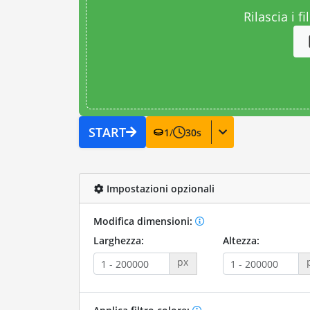
Rilascia i fi
START
1
/
30
s
Impostazioni opzionali
Modifica dimensioni:
Larghezza:
Altezza:
px