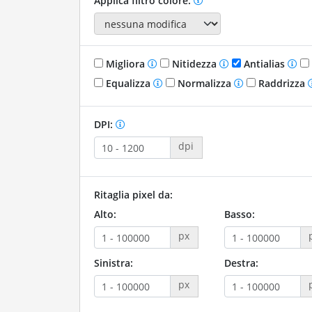
Applica filtro colore:
Migliora
Nitidezza
Antialias
Equalizza
Normalizza
Raddrizza
DPI:
dpi
Ritaglia pixel da:
Alto:
Basso:
px
Sinistra:
Destra:
px