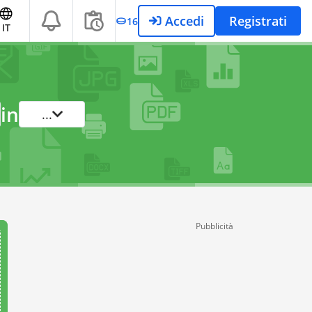
Accedi
Registrati
16
IT
in
...
Pubblicità