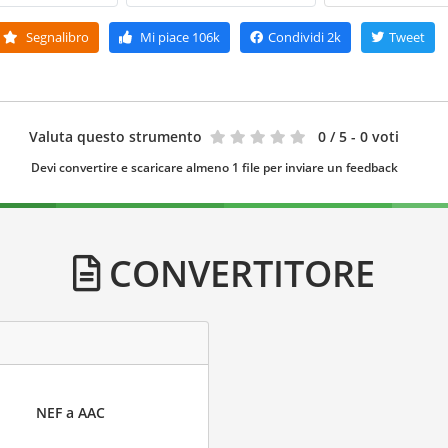
Segnalibro
Mi piace
106k
Condividi
2k
Tweet
Valuta questo strumento
0
/ 5 - 0 voti
Devi convertire e scaricare almeno 1 file per inviare un feedback
CONVERTITORE
NEF a AAC