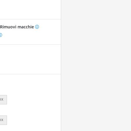
Rimuovi macchie
px
px