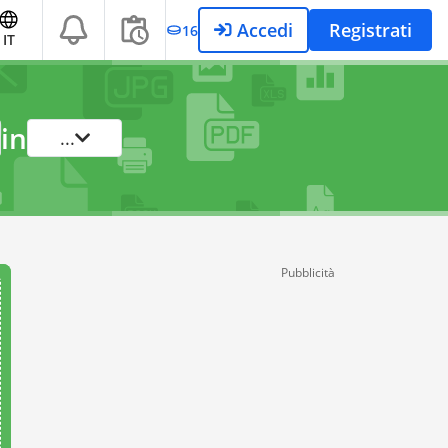
Accedi
Registrati
16
IT
in
...
Pubblicità