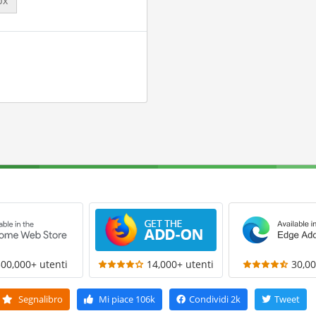
px
300,000+ utenti
14,000+ utenti
30,00
Segnalibro
Mi piace
106k
Condividi
2k
Tweet