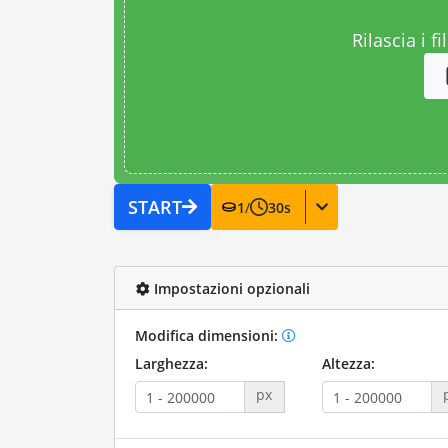
Rilascia i fi
START
1
/
30
s
Impostazioni opzionali
Modifica dimensioni:
Larghezza:
Altezza:
px