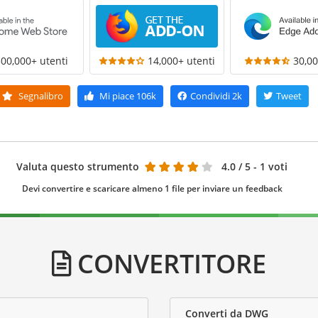
300,000+ utenti
14,000+ utenti
30,00
Segnalibro
Mi piace
106k
Condividi
2k
Tweet
Valuta questo strumento
4.0
/ 5 - 1 voti
Devi convertire e scaricare almeno 1 file per inviare un feedback
CONVERTITORE
Converti da DWG