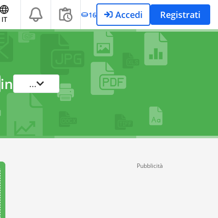
Accedi
Registrati
16
IT
in
...
Pubblicità