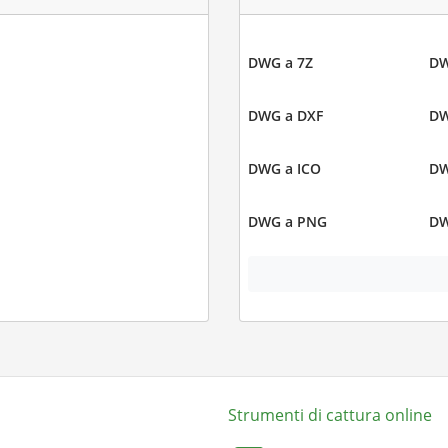
DWG a 7Z
DW
DWG a DXF
DW
DWG a ICO
DW
DWG a PNG
DW
Strumenti di cattura online