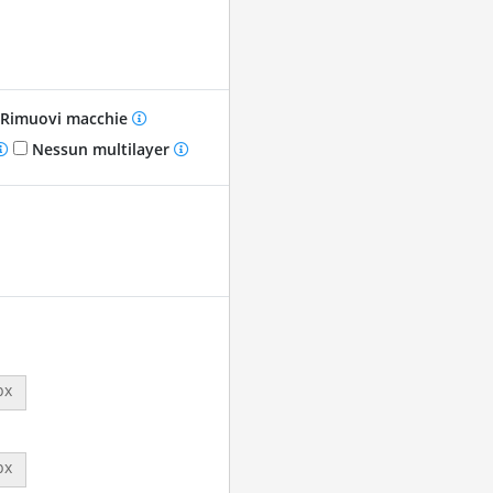
Rimuovi macchie
Nessun multilayer
px
px