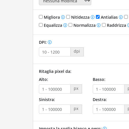
Migliora
Nitidezza
Antialias
Equalizza
Normalizza
Raddrizza
DPI:
dpi
Ritaglia pixel da:
Alto:
Basso:
px
Sinistra:
Destra:
px
Imposta la soglia bianco e nero: