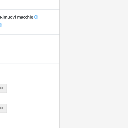
Rimuovi macchie
px
px