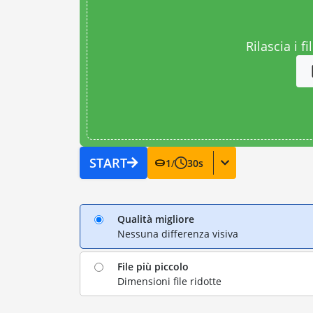
Rilascia i fi
START
1
/
30
s
Qualità migliore
Nessuna differenza visiva
File più piccolo
Dimensioni file ridotte