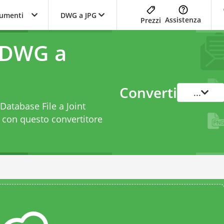
trumenti
DWG a JPG
Assistenza
Prezzi
 DWG a
Converti
...
Database File a Joint
t con questo
convertitore