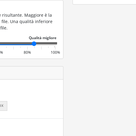
 risultante. Maggiore è la
file. Una qualità inferiore
ile.
0%
80%
100%
px