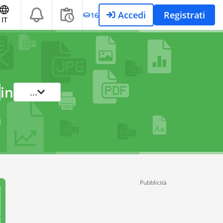
Accedi
Registrati
16
IT
in
...
Pubblicità