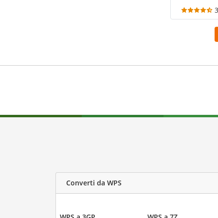
Converti da WPS
WPS a 3GP
WPS a 7Z