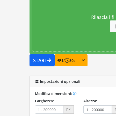
Rilascia i fi
START
1
/
30
s
Impostazioni opzionali
Modifica dimensioni:
Larghezza:
Altezza:
px