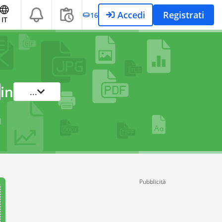
Accedi
Registrati
16
IT
in
...
Pubblicità