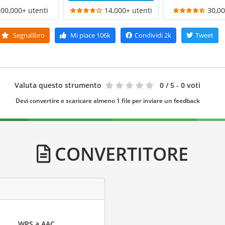
300,000+ utenti
14,000+ utenti
30,00
Segnalibro
Mi piace
106k
Condividi
2k
Tweet
Valuta questo strumento
0
/ 5 - 0 voti
Devi convertire e scaricare almeno 1 file per inviare un feedback
CONVERTITORE
WPS a AAC