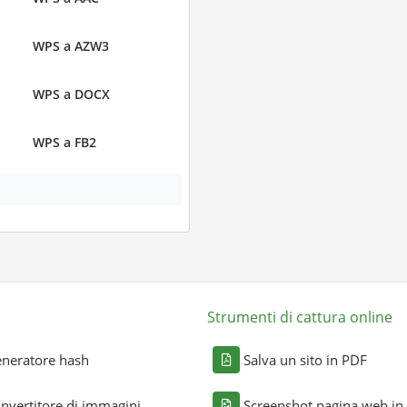
WPS a AZW3
WPS a DOCX
WPS a FB2
Strumenti di cattura online
neratore hash
Salva un sito in PDF
nvertitore di immagini
Screenshot pagina web in