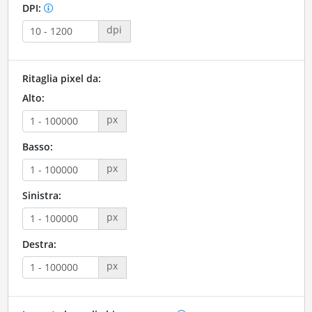
DPI:
dpi
Ritaglia pixel da:
Alto:
px
Basso:
px
Sinistra:
px
Destra:
px