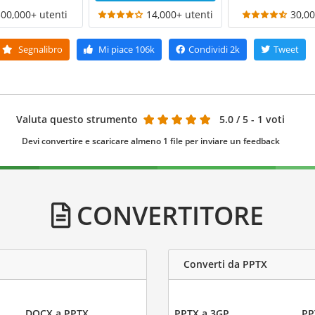
300,000+ utenti
14,000+ utenti
30,00
Segnalibro
Mi piace
106k
Condividi
2k
Tweet
Valuta questo strumento
5.0
/ 5 - 1 voti
Devi convertire e scaricare almeno 1 file per inviare un feedback
CONVERTITORE
Converti da PPTX
DOCX a PPTX
PPTX a 3GP
PP