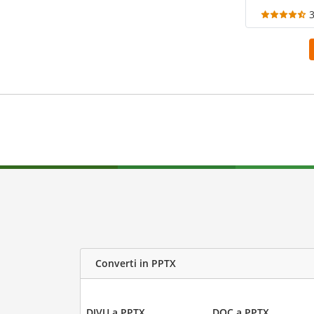
Converti in PPTX
DJVU a PPTX
DOC a PPTX