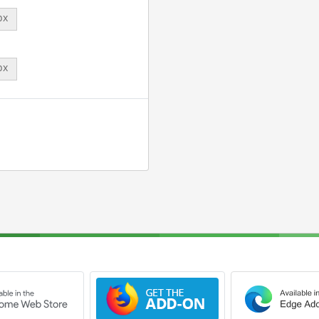
px
px