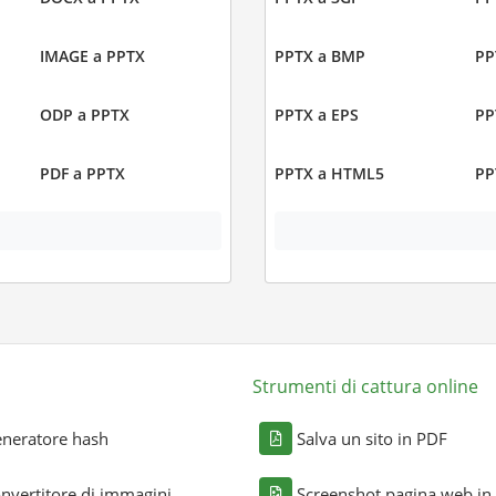
IMAGE a PPTX
PPTX a BMP
PP
ODP a PPTX
PPTX a EPS
PP
PDF a PPTX
PPTX a HTML5
PP
Strumenti di cattura online
neratore hash
Salva un sito in PDF
nvertitore di immagini
Screenshot pagina web in