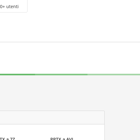
0+ utenti
TX a 7Z
PPTX a AVI