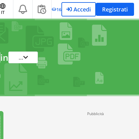
Accedi
Registrati
16
IT
in
...
Pubblicità