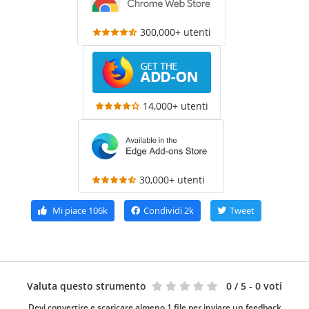
300,000+ utenti
14,000+ utenti
30,000+ utenti
Mi piace
106k
Condividi
2k
Tweet
Valuta questo strumento
0
/ 5 - 0 voti
Devi convertire e scaricare almeno 1 file per inviare un feedback