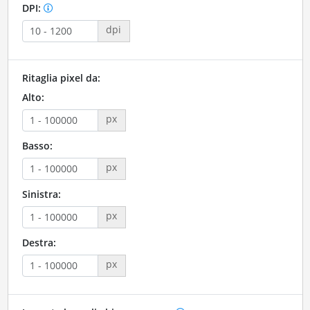
DPI:
dpi
Ritaglia pixel da:
Alto:
px
Basso:
px
Sinistra:
px
Destra:
px