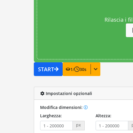
Rilascia i fi
START
1
/
30
s
Impostazioni opzionali
Modifica dimensioni:
Larghezza:
Altezza:
px