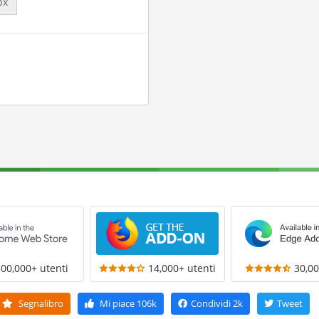
px
300,000+ utenti
14,000+ utenti
30,00
Segnalibro
Mi piace
106k
Condividi
2k
Tweet