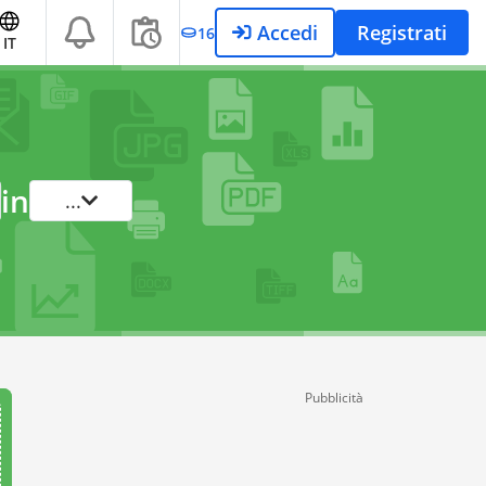
Accedi
Registrati
16
IT
in
...
Pubblicità