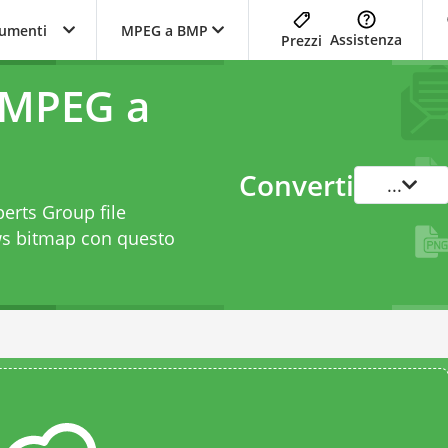
trumenti
MPEG a BMP
Assistenza
Prezzi
 MPEG a
Converti
...
perts Group file
ws bitmap con questo