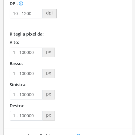
DPI:
dpi
Ritaglia pixel da:
Alto:
px
Basso:
px
Sinistra:
px
Destra:
px