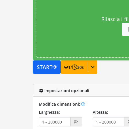
Rilascia i fi
START
1
/
30
s
Impostazioni opzionali
Modifica dimensioni:
Larghezza:
Altezza:
px