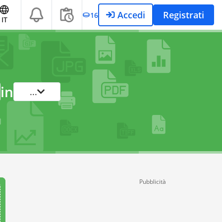
Accedi
Registrati
16
IT
in
...
Pubblicità