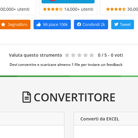
300,000+ utenti
14,000+ utenti
30,00
Segnalibro
Mi piace
106k
Condividi
2k
Tweet
Valuta questo strumento
0
/ 5 - 0 voti
Devi convertire e scaricare almeno 1 file per inviare un feedback
CONVERTITORE
Converti da EXCEL