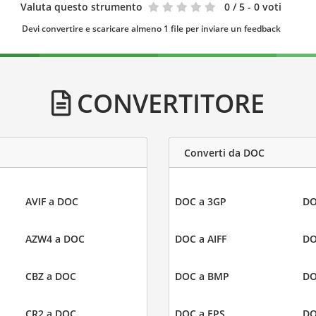
Valuta questo strumento
0
/ 5 - 0 voti
Devi convertire e scaricare almeno 1 file per inviare un feedback
CONVERTITORE
Converti da DOC
AVIF a DOC
DOC a 3GP
DO
AZW4 a DOC
DOC a AIFF
DO
CBZ a DOC
DOC a BMP
DO
CR2 a DOC
DOC a EPS
DO