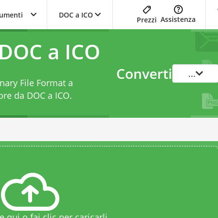
trumenti
DOC a ICO
Assistenza
Prezzi
 DOC a ICO
Converti
...
inary File Format a
tore da DOC a ICO
.
le qui o fai clic per caricarli