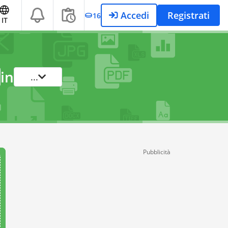
Accedi
Registrati
16
IT
in
...
Pubblicità