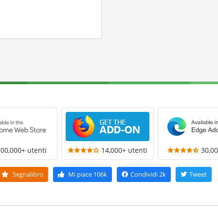
300,000+ utenti
14,000+ utenti
30,00
Segnalibro
Mi piace
106k
Condividi
2k
Tweet