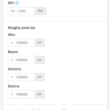
DPI:
dpi
Ritaglia pixel da:
Alto:
px
Basso:
px
Sinistra:
px
Destra:
px